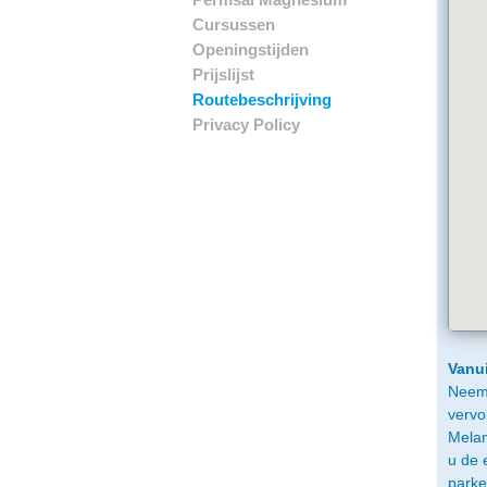
Cursussen
Openingstijden
Prijslijst
Routebeschrijving
Privacy Policy
Vanui
Neem 
vervo
Melan
u de 
parke