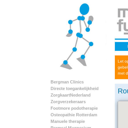
Let o
gebel
met d
Bergman Clinics
Directe toegankelijkheid
Rou
ZorgkaartNederland
Zorgverzekeraars
Footmore podotherapie
Osteopathie Rotterdam
Manuele therapie
Permsal Magnesium