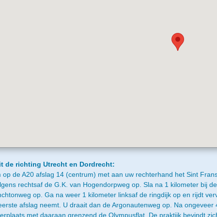
t de richting Utrecht en Dordrecht:
op de A20 afslag 14 (centrum) met aan uw rechterhand het Sint Fran
lgens rechtsaf de G.K. van Hogendorpweg op. Sla na 1 kilometer bij de 
chtonweg op. Ga na weer 1 kilometer linksaf de ringdijk op en rijdt ve
eerste afslag neemt. U draait dan de Argonautenweg op. Na ongeveer 
erplaats met daaraan grenzend de Olympusflat. De praktijk bevindt z